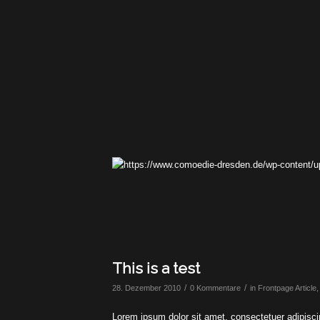
This is a test
/
/
28. Dezember 2010
0 Kommentare
in
Frontpage Article
Lorem ipsum dolor sit amet, consectetuer adipisc