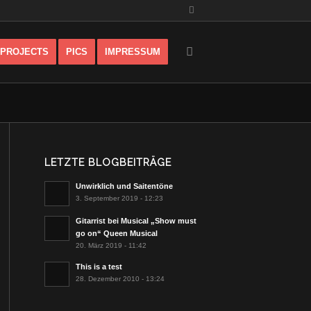
PROJECTS
PICS
IMPRESSUM
LETZTE BLOGBEITRÄGE
Unwirklich und Saitentöne
3. September 2019 - 12:23
Gitarrist bei Musical „Show must
go on“ Queen Musical
20. März 2019 - 11:42
This is a test
28. Dezember 2010 - 13:24