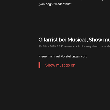
„van gogh“ wiederfindet.
Gitarrist bei Musical „Show 
/
/
/
20. März 2019
1 Kommentar
in
Uncategorized
von
Ma
Freue mich auf Vorstellungen von:
Show must go on