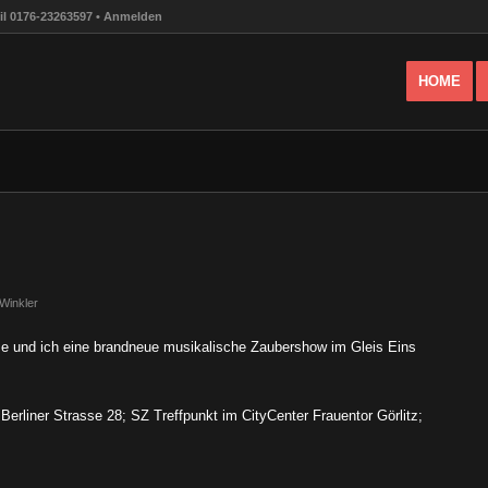
l 0176-23263597 •
Anmelden
HOME
Winkler
 und ich eine brandneue musikalische Zaubershow im Gleis Eins
Berliner Strasse 28; SZ Treffpunkt im CityCenter Frauentor Görlitz;