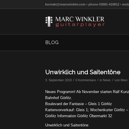
kontakt@marcwinkler.com • phone 03581-419812 • mobi
BLOG
Unwirklich und Saitentöne
/
/
/
3. September 2019
0 Kommentare
in
News
von
Marc 
Neues Programm! Ab November starten Ralf Kunze
Bahnhof Görlitz.
Boulevard der Fantasie – Gleis 1 Görlitz
Kartenvorverkauf: Gleis 1; Wochenkurier Görlitz – 
Görlitz Information Görlitz Obermarkt 32
Unwirklich und Saitentöne