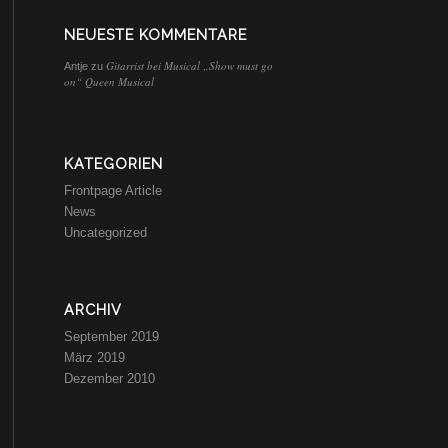
NEUESTE KOMMENTARE
Gitarrist bei Musical „Show must go
Antje
zu
on“ Queen Musical
KATEGORIEN
Frontpage Article
News
Uncategorized
ARCHIV
September 2019
März 2019
Dezember 2010