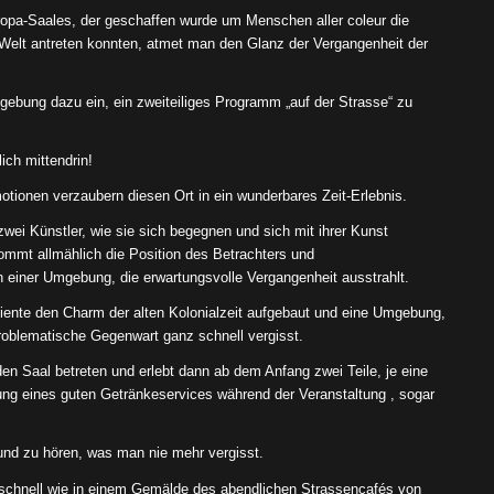
tropa-Saales, der geschaffen wurde um Menschen aller coleur die
 Welt antreten konnten, atmet man den Glanz der Vergangenheit der
ebung dazu ein, ein zweiteiliges Programm „auf der Strasse“ zu
ich mittendrin!
tionen verzaubern diesen Ort in ein wunderbares Zeit-Erlebnis.
zwei Künstler, wie sie sich begegnen und sich mit ihrer Kunst
kommt allmählich die Position des Betrachters und
 einer Umgebung, die erwartungsvolle Vergangenheit ausstrahlt.
biente den Charm der alten Kolonialzeit aufgebaut und eine Umgebung,
problematische Gegenwart ganz schnell vergisst.
n Saal betreten und erlebt dann ab dem Anfang zwei Teile, je eine
ung eines guten Getränkeservices während der Veranstaltung , sogar
 und zu hören, was man nie mehr vergisst.
z schnell wie in einem Gemälde des abendlichen Strassencafés von