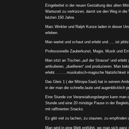
Eingebettet in der neuen Gestaltung des alten Mi
Wartezeit zu verkürzen, damit sie den Weg in die
letzten 150 Jahre.
Marc Winkler und Ralph Kunze laden in dieser Umg
erleben.
Man wartet und schaut und erlebt und……ist plötzl
Professionelle Zauberkunst, Magie, Musik und Emo
Man sitzt an Tischen „auf der Strasse“ und erlebt 
artikulieren, „duellieren“ und produzieren. Man be
erlebt……….musikalisch-magische Natürlichkeit in
Das Gleis 1 ( der Mitropa-Saal) hat in seinem Am
in der man die schnelle,laute und augenblicklich 
Eine Stunde vor Veranstaltungsbeginn kann man de
Stunde und eine 20 minütige Pause in der Begleit
mit raffinierten Snacks.
Es gibt viel zu lachen, zu staunen, zu empfinden
Man wird in eine Welt entführt, wo man sich gan