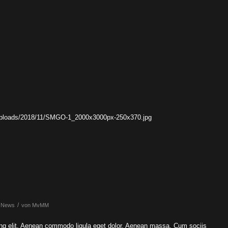
/
,
News
von
MvMM
ing elit. Aenean commodo ligula eget dolor. Aenean massa. Cum sociis