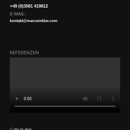
+49 (0)3581 419812
E-MAIL:
kontakt@marcwinkler.com
REFERENZEN
©
my tv plus