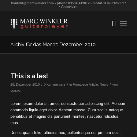
kontakt@marcwinkler.com • phone 03581-419812 • mobil 0176-23263597
•
Anmelden
Archiv für das Monat: Dezember, 2010
This is a test
/
/
/
28. Dezember 2010
0 Kommentare
in
Frontpage Article
,
News
von
MvMM
Lorem ipsum dolor sit amet, consectetuer adipiscing elit. Aenean
commodo ligula eget dolor. Aenean massa. Cum sociis natoque
penatibus et magnis dis parturient montes, nascetur ridiculus
mus.
Donec quam felis, ultricies nec, pellentesque eu, pretium quis,